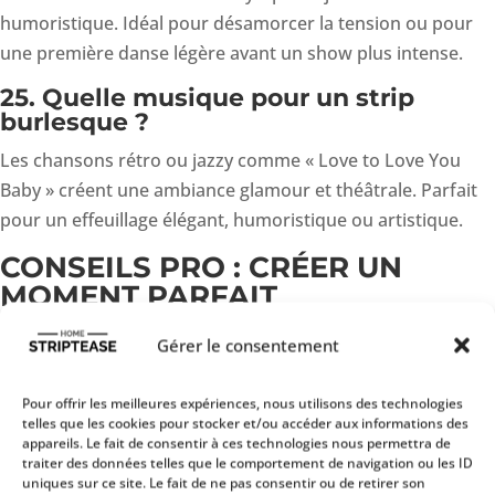
humoristique. Idéal pour désamorcer la tension ou pour
une première danse légère avant un show plus intense.
25. Quelle musique pour un strip
burlesque ?
Les chansons rétro ou jazzy comme « Love to Love You
Baby » créent une ambiance glamour et théâtrale. Parfait
pour un effeuillage élégant, humoristique ou artistique.
CONSEILS PRO : CRÉER UN
MOMENT PARFAIT
Au-delà de la playlist, certaines habitudes permettent de
Gérer le consentement
transformer complètement votre strip-tease. Les artistes
professionnels utilisent des méthodes simples mais très
Pour offrir les meilleures expériences, nous utilisons des technologies
efficaces pour maîtriser la scène, le rythme et l’attention
telles que les cookies pour stocker et/ou accéder aux informations des
appareils. Le fait de consentir à ces technologies nous permettra de
du public. Voici les questions les plus fréquentes sur les
traiter des données telles que le comportement de navigation ou les ID
techniques avancées.
uniques sur ce site. Le fait de ne pas consentir ou de retirer son