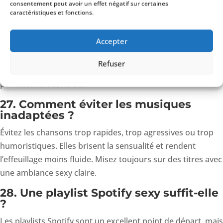
consentement peut avoir un effet négatif sur certaines
caractéristiques et fonctions.
26. Dois-je préparer ma playlist à
l’avance ?
Accepter
Oui. Préparer sa playlist permet d’éviter les coupures, les
changements d’humeur brusques ou les morceaux
Refuser
inadaptés. Tester les transitions garantit un show fluide et
parfaitement contrôlé.
27. Comment éviter les musiques
inadaptées ?
Évitez les chansons trop rapides, trop agressives ou trop
humoristiques. Elles brisent la sensualité et rendent
l’effeuillage moins fluide. Misez toujours sur des titres avec
une ambiance sexy claire.
28. Une playlist Spotify sexy suffit-elle
?
Les playlists Spotify sont un excellent point de départ, mais