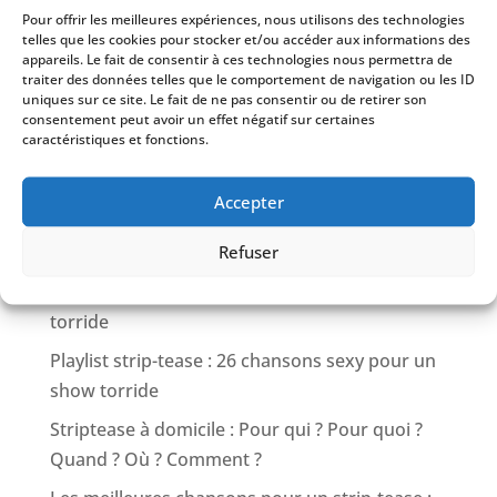
Les meilleures musiques pour un show
Pour offrir les meilleures expériences, nous utilisons des technologies
striptease inoubliable
telles que les cookies pour stocker et/ou accéder aux informations des
appareils. Le fait de consentir à ces technologies nous permettra de
Les 40 secrets d’une playlist de strip-tease
traiter des données telles que le comportement de navigation ou les ID
uniques sur ce site. Le fait de ne pas consentir ou de retirer son
parfaite
consentement peut avoir un effet négatif sur certaines
caractéristiques et fonctions.
Strip-Tease : 40 Questions pour Tout Savoir
Strip-tease – Histoire et légendes
Accepter
Playlist Strip-tease EVG : Top 20 des musique
Refuser
pour une show sexy
28 chansons parfaites pour un strip-tease
torride
Playlist strip-tease : 26 chansons sexy pour un
show torride
Striptease à domicile : Pour qui ? Pour quoi ?
Quand ? Où ? Comment ?