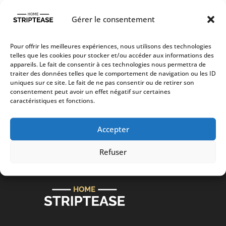
quantité
Ajouter au panier
de
Gérer le consentement
Acompte
réservation
Pour offrir les meilleures expériences, nous utilisons des technologies
telles que les cookies pour stocker et/ou accéder aux informations des
appareils. Le fait de consentir à ces technologies nous permettra de
traiter des données telles que le comportement de navigation ou les ID
uniques sur ce site. Le fait de ne pas consentir ou de retirer son
consentement peut avoir un effet négatif sur certaines
caractéristiques et fonctions.
Profitez d’un show sexy et
glamour dans une
Accepter
ambiance sensuelle.
Refuser