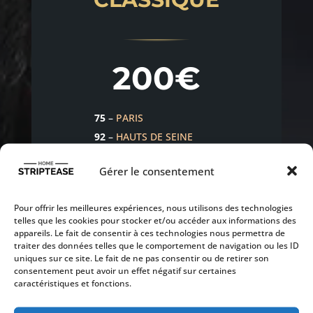
200€
75
–
PARIS
92
–
HAUTS DE SEINE
93
–
SEINE ST DENIS
Gérer le consentement
94
–
VAL DE MARNE
220€
Pour offrir les meilleures expériences, nous utilisons des technologies
telles que les cookies pour stocker et/ou accéder aux informations des
appareils. Le fait de consentir à ces technologies nous permettra de
traiter des données telles que le comportement de navigation ou les ID
uniques sur ce site. Le fait de ne pas consentir ou de retirer son
77
–
SEINE ET MARNE
consentement peut avoir un effet négatif sur certaines
78
–
YVELINES
caractéristiques et fonctions.
91
–
ESSONNE