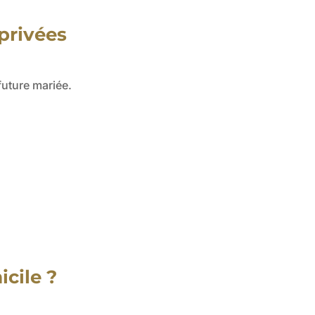
 privées
future mariée.
cile ?