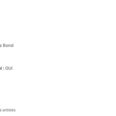
es Bond
I
l :
OUI
s artistes