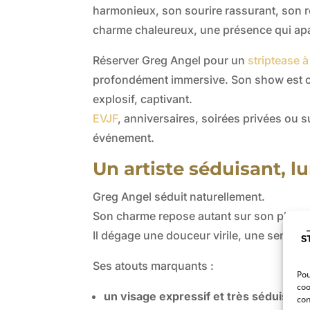
harmonieux, son sourire rassurant, son r
charme chaleureux, une présence qui apais
Réserver Greg Angel pour un
striptease à
profondément immersive. Son show est co
explosif, captivant.
EVJF
, anniversaires, soirées privées ou 
événement.
Un artiste séduisant, 
Greg Angel séduit naturellement.
Son charme repose autant sur son physiq
Il dégage une douceur virile, une sensual
Ses atouts marquants :
Pou
coo
un visage expressif et très séduisant
,
con