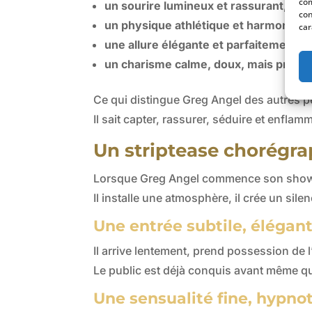
com
un sourire lumineux et rassurant
,
con
un physique athlétique et harmonieu
car
une allure élégante et parfaitement c
un charisme calme, doux, mais profo
Ce qui distingue Greg Angel des autres pe
Il sait capter, rassurer, séduire et enfl
Un striptease chorégr
Lorsque Greg Angel commence son show, o
Il installe une atmosphère, il crée un sile
Une entrée subtile, éléga
Il arrive lentement, prend possession de l
Le public est déjà conquis avant même 
Une sensualité fine, hypno