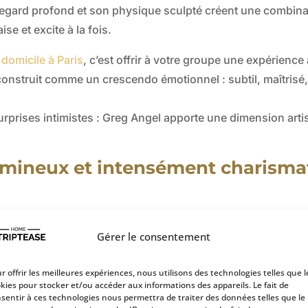
egard profond et son physique sculpté créent une combinai
e et excite à la fois.
 domicile à Paris
, c’est offrir à votre groupe une expérience à
nstruit comme un crescendo émotionnel : subtil, maîtrisé,
surprises intimistes : Greg Angel apporte une dimension arti
lumineux et intensément charisma
ue que sur son énergie intérieure.
ité maîtrisée, une présence qui met immédiatement à l’aise.
Gérer le consentement
r offrir les meilleures expériences, nous utilisons des technologies telles que l
kies pour stocker et/ou accéder aux informations des appareils. Le fait de
sentir à ces technologies nous permettra de traiter des données telles que le