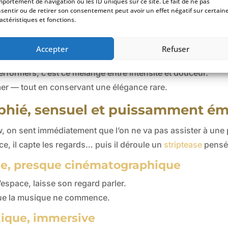
portement de navigation ou les ID uniques sur ce site. Le fait de ne pas
sentir ou de retirer son consentement peut avoir un effet négatif sur certain
x
,
actéristiques et fonctions.
ontrôlée
,
ndément captivant
.
Accepter
Refuser
rformers, c’est ce mélange entre intensité et douceur.
ammer — tout en conservant une élégance rare.
aphié, sensuel et puissamment é
n sent immédiatement que l’on ne va pas assister à une p
nce, il capte les regards… puis il déroule un
striptease
pensé 
nte, presque cinématographique
’espace, laisse son regard parler.
que la musique ne commence.
tique, immersive