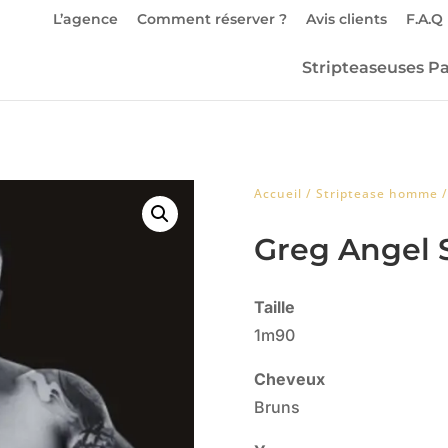
L’agence
Comment réserver ?
Avis clients
F.A.Q
Stripteaseuses Pa
Accueil
/
Striptease homme
/
Greg Angel S
Taille
1m90
Cheveux
Bruns